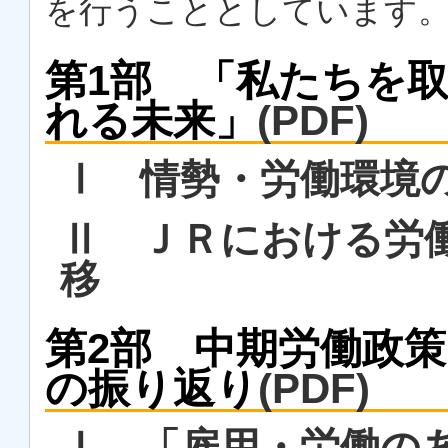
を行うこととしています
第1部 「私たちを
れる未来」
(PDF)
Ⅰ 情勢・労働環境
Ⅱ ＪＲにおける労
移
第2部 中期労働政策ビ
の振り返り
(PDF)
Ⅰ 「雇用・労働の