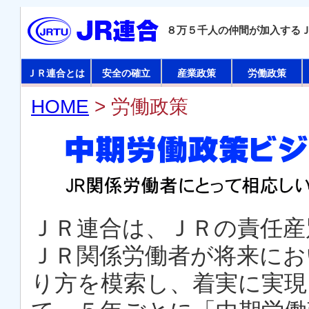
８万５千人の仲間が加入する
ＪＲ連合とは
安全の確立
産業政策
労働政策
HOME
> 労働政策
ＪＲ連合は、ＪＲの責任産
ＪＲ関係労働者が将来にお
り方を模索し、着実に実現