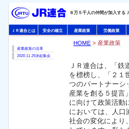
８万５千人の仲間が加入する
ＪＲ連合とは
安全の確立
産業政策
労働政策
HOME
> 産業政策
産業政策の沿革
2020.11.25決起集会
ＪＲ連合は、「鉄
を標榜し、「２１
つのパートナーシ
産業を創る５提言
に向けて政策活動
においては、人口
社会の変化により