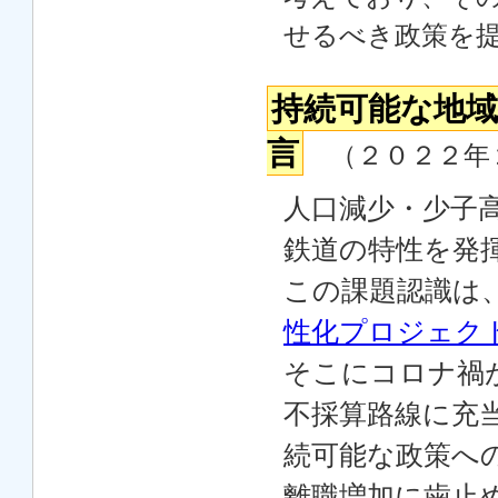
せるべき政策を
持続可能な地
言
（２０２２年
人口減少・少子
鉄道の特性を発
この課題認識は、
性化プロジェク
そこにコロナ禍
不採算路線に充
続可能な政策へ
離職増加に歯止