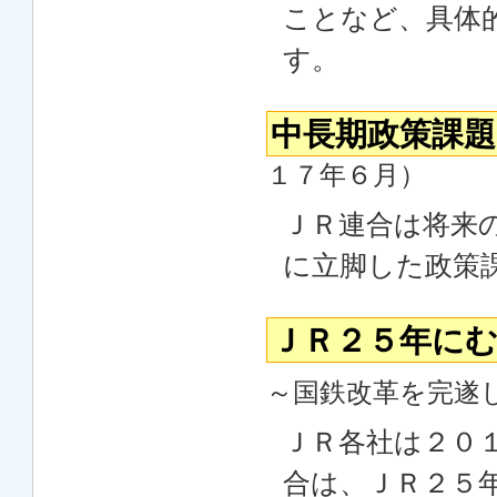
ことなど、具体
す。
中長期政策課
１７年６月）
ＪＲ連合は将来
に立脚した政策
ＪＲ２５年に
～国鉄改革を完遂
ＪＲ各社は２０
合は、ＪＲ２５