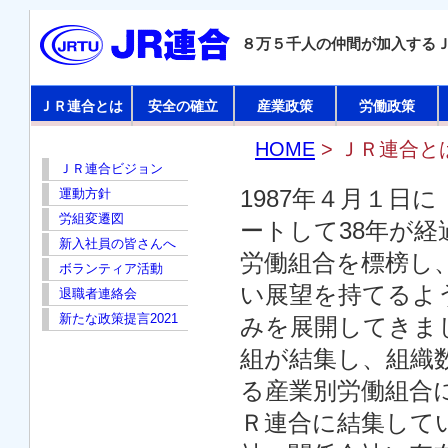
８万５千人の仲間が加入する
ＪＲ連合とは
安全の確立
産業政策
労働政策
HOME
> ＪＲ連合と
ＪＲ連合ビジョン
1987年４月１日
運動方針
労組変遷図
ートして38年が
新入社員の皆さんへ
労働組合を標榜し
ボランティア活動
い展望を持てるよ
退職者連絡会
新たな政策提言2021
みを展開してきまし
組が結集し、組織数
る産業別労働組合
Ｒ連合に結集して