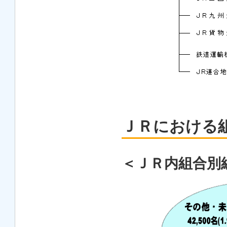
ＪＲにおける
＜ＪＲ内組合別