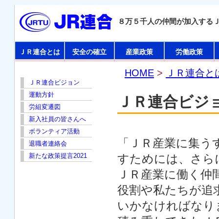
８万５千人の仲間が加入する
ＪＲ連合とは
安全の確立
産業政策
労働政策
HOME
>
ＪＲ連合と
ＪＲ連合ビジョン
運動方針
ＪＲ連合ビジ
労組変遷図
新入社員の皆さんへ
ボランティア活動
「ＪＲ産業に集う
退職者連絡会
新たな政策提言2021
すためには、さら
ＪＲ産業に働く仲
役割や私たちが追
いかなければなり