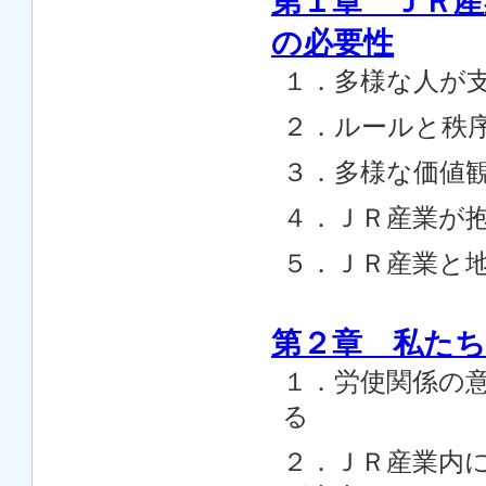
第１章 ＪＲ産
の必要性
１．多様な人が
２．ルールと秩
３．多様な価値
４．ＪＲ産業が
５．ＪＲ産業と
第２章 私た
１．労使関係の
る
２．ＪＲ産業内