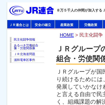
８万５千人の仲間が加入する
ＪＲ連合とは
安全の確立
産業政策
労働政策
HOME
> 民主化闘争
民主化闘争情報
あるべき労働組合
ＪＲグループ
像・労使関係像
ＪＲ北海道問題
組合・労使関
浦和電車区事件
ＪＲグループが国
り続けるためには
発展していかなけ
と言える自由で民
く、組織課題の解