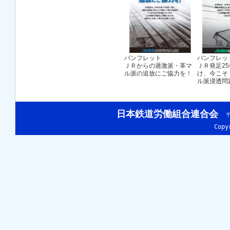
パンフレット
パンフレッ
ＪＲからの過激派・革マ
ＪＲ発足2
ル派の追放にご協力を！
け、今こそ
ル派浸透問
日本鉄道労働組合連合会
〒
Cop