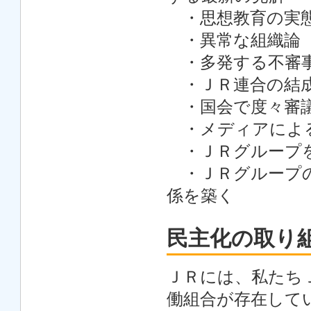
・思想教育の実
・異常な組織論
・多発する不審
・ＪＲ連合の結成
・国会で度々審議
・メディアによる
・ＪＲグループを
・ＪＲグループの
係を築く
民主化の取り
ＪＲには、私たち
働組合が存在して