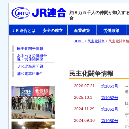
約８万５千人の仲間が加入す
合
ＪＲ連合とは
安全の確立
産業政策
労働政策
HOME
>
民主化闘争
> 民主化闘争
民主化闘争情報
あるべき労働組合
像・労使関係像
ＪＲ北海道問題
民主化闘争情報
浦和電車区事件
2026.07.21
第1053号
～
運
2025.10.3
第1052号
～
任
2024.11.29
第1051号
「
守
2024.09.10
第1050号
Ｊ
か