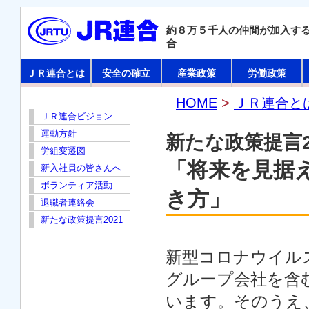
約８万５千人の仲間が加入す
合
ＪＲ連合とは
安全の確立
産業政策
労働政策
HOME
>
ＪＲ連合と
ＪＲ連合ビジョン
運動方針
新たな政策提言2
労組変遷図
「将来を見据
新入社員の皆さんへ
ボランティア活動
き方」
退職者連絡会
新たな政策提言2021
新型コロナウイル
グループ会社を含
います。そのうえ