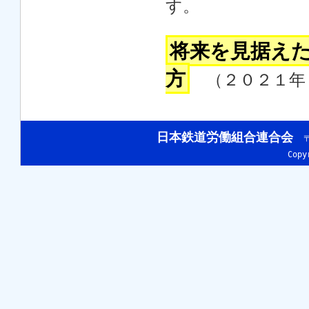
す。
将来を見据え
方
（２０２１年
日本鉄道労働組合連合会
〒
Cop