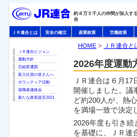
約８万５千人の仲間が加入す
合
ＪＲ連合とは
安全の確立
産業政策
労働政策
HOME
>
ＪＲ連合と
ＪＲ連合ビジョン
運動方針
2026年度運
労組変遷図
新入社員の皆さんへ
ＪＲ連合は６月17
ボランティア活動
開催しました。議
退職者連絡会
新たな政策提言2021
ど約200人が、熱
を満場一致で決定
2026年度も引き
を基礎に、ＪＲ連