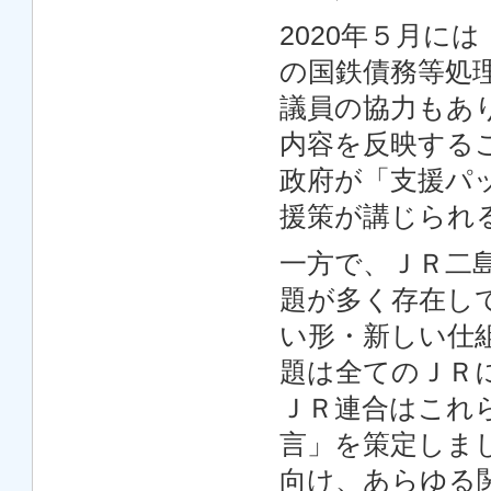
2020年５月に
の国鉄債務等処
議員の協力もあ
内容を反映する
政府が「支援パッ
援策が講じられ
一方で、ＪＲ二
題が多く存在し
い形・新しい仕
題は全てのＪＲ
ＪＲ連合はこれら
言」を策定しま
向け、あらゆる