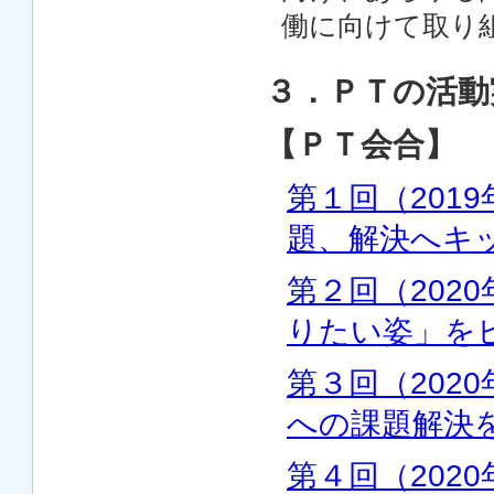
働に向けて取り
３．ＰＴの活動
【ＰＴ会合】
第１回（201
題、解決へキ
第２回（202
りたい姿」を
第３回（202
への課題解決
第４回（202