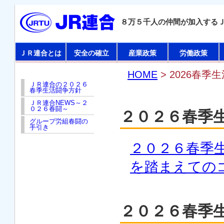
８万５千人の仲間が加入する
ＪＲ連合とは
安全の確立
産業政策
労働政策
HOME
> 2026春季
ＪＲ連合の２０２６
春季生活闘争方針
ＪＲ連合NEWS～２
０２６春闘～
２０２６春季
グループ労組春闘の
手引き
２０２６春季
を踏まえての
２０２６春季