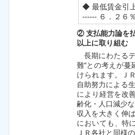
◆ 最低賃金引上率（2
------ ６．２６
② 支払能力論を
以上に取り組む
長期にわたるデ
難”との考えが蔓
けられます。Ｊ
自助努力による
により経営を改
齢化・人口減少
収入を大きく伸
においても、特
ＪＲ各社と同様