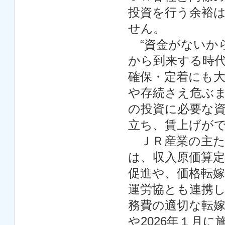
投資を行う余裕
せん。
“資金がないか
から到来する時
確保・定着にも
や存続さえ危ぶま
の投資に必要な資
立ち、賃上げが
ＪＲ産業の主た
は、収入原価算
促進や、価格転
運労協とも連携
務費の適切な転
や2026年１月