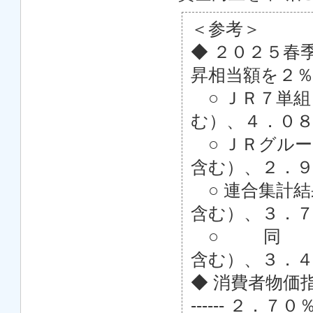
＜参考＞
◆ ２０２５春
昇相当額を２
○ ＪＲ７単組 ----
む）、４．０
○ ＪＲグループ労
含む）、２．
○ 連合集計結果（
含む）、３．
○ 同 （300
含む）、３．
◆ 消費者物価指数（2
------ ２．７０