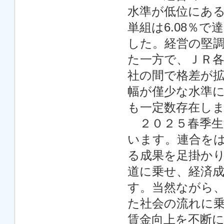
水準が低位にあ
単組は6.08％で
した。経営の堅
た一方で、ＪＲ
社の間で格差が
幅が僅少な水準
も一定数存在し
２０２５春季生
います。連合を
る成果を足掛か
道に乗せ、経済
す。当然ながら
た社会の流れに
賃金向上を不断