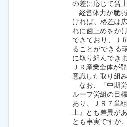
の差に応じて賃
経営体力が脆弱
ければ、格差は
れに歯止めをか
できており、Ｊ
ることができる
に取り組んでき
ＪＲ産業全体が
意識した取り組
なお、「中期労働政
ループ労組の目標
あり、ＪＲ７単組
上』とも差異が
とも事実ですが