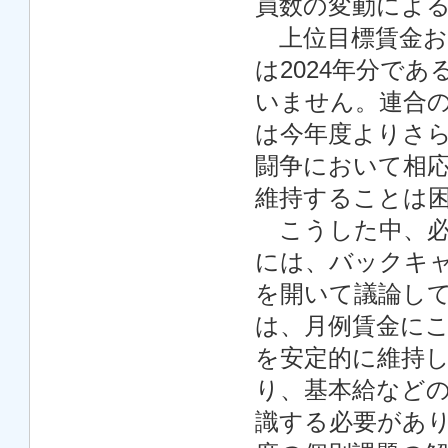
員数の変動によ
上位目標賃金お
は2024年分で
いません。連合
は今年度よりさ
闘争において相
維持することは
こうした中、必
には、バックキ
を開いて議論し
は、月例賃金に
を安定的に維持
り、基本給など
識する必要があ