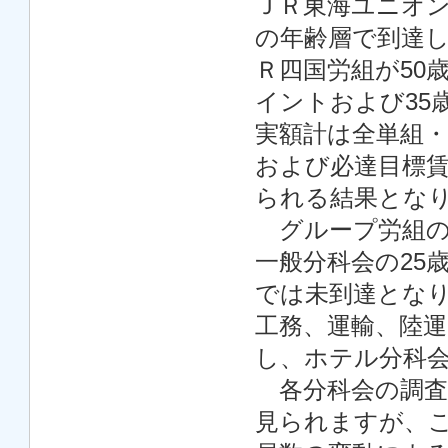
ＪＲ東海ユニオン
の年齢層で到達
Ｒ四国労組が50
イントおよび35
実額計は全単組
および必達目標
られる結果とな
グループ労組の
一般分科会の25
では未到達とな
工務、運輸、陸運
し、ホテル分科
各分科会の調査
見られますが、