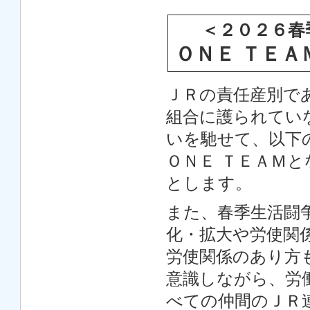
＜２０２６春
ＯＮＥ ＴＥ
ＪＲの責任産別で
組合に護られてい
いを馳せて、以下
ＯＮＥ ＴＥＡＭ
とします。
また、春季生活闘
化・拡大や労使関
労使関係のあり方
意識しながら、労
べての仲間のＪＲ