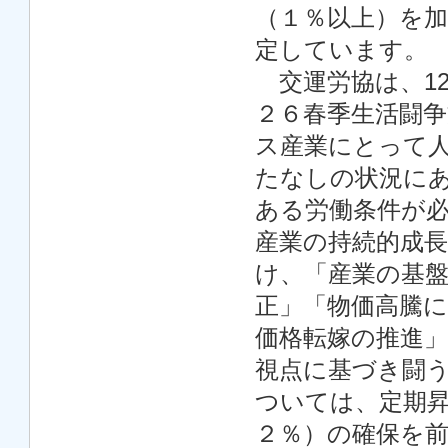
（１％以上）を
定しています。
交運労協は、1
２６春季生活闘
ス産業にとって
たなしの状況に
ある労働条件が
産業の持続的成
け、「産業の基
正」「物価高騰
価格転嫁の推進
視点に基づき闘
ついては、定期
２％）の確保を