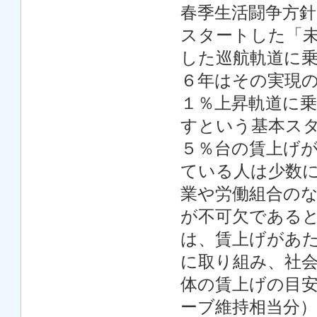
春季生活闘争方
スタートした「
した巡航軌道に
６年はその実現
１％上昇軌道に乗
すという基本ス
５％台の賃上げ
ている人は少数
業や労働組合の
が不可欠である
は、賃上げがあ
に取り組み、社
体の賃上げの目
ーブ維持相当分